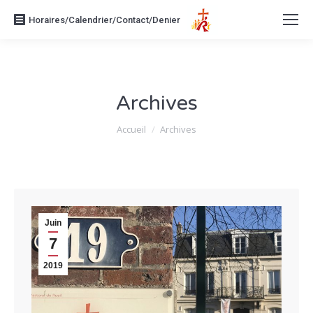
Horaires/Calendrier/Contact/Denier
Archives
Vous êtes ici :
Accueil
Archives
Juin
7
2019