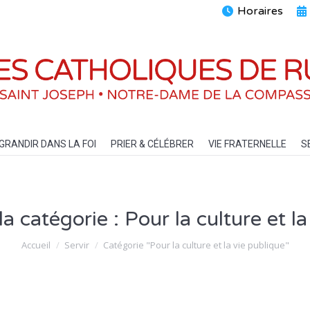
Horaires
ENTS
GRANDIR DANS LA FOI
PRIER & CÉLÉBRER
VIE FRATERN
GRANDIR DANS LA FOI
PRIER & CÉLÉBRER
VIE FRATERNELLE
S
la catégorie :
Pour la culture et l
Vous êtes ici :
Accueil
Servir
Catégorie "Pour la culture et la vie publique"