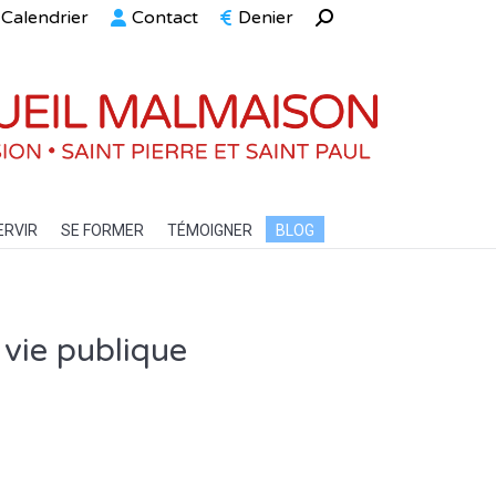
Calendrier
Contact
Denier
Recherche
ELLE
SERVIR
SE FORMER
TÉMOIGNER
BLOG
:
ERVIR
SE FORMER
TÉMOIGNER
BLOG
a vie publique