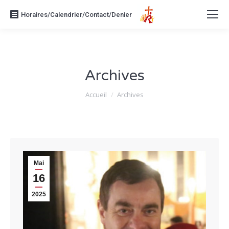
Horaires/Calendrier/Contact/Denier
Archives
Vous êtes ici :
Accueil
Archives
Mai
16
2025