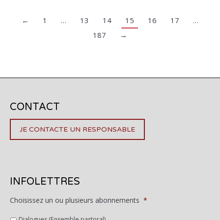
←
1
…
13
14
15
16
17
…
187
→
CONTACT
JE CONTACTE UN RESPONSABLE
INFOLETTRES
Choisissez un ou plusieurs abonnements
*
Dialogues (Ensemble pastoral)