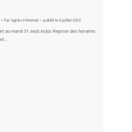
Par
Agnès Fréminet
publié le
6 juillet 2023
llet au mardi 31 août inclus Reprise des horaires
int…