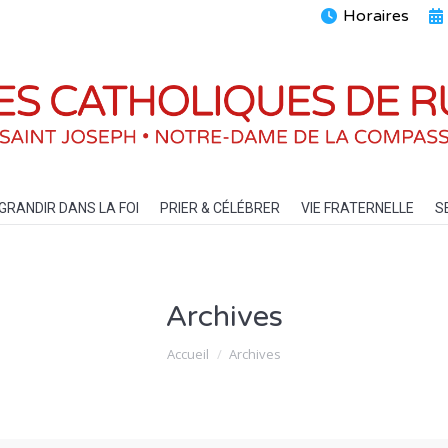
Horaires
ENTS
GRANDIR DANS LA FOI
PRIER & CÉLÉBRER
VIE FRATERN
GRANDIR DANS LA FOI
PRIER & CÉLÉBRER
VIE FRATERNELLE
S
Archives
Vous êtes ici :
Accueil
Archives