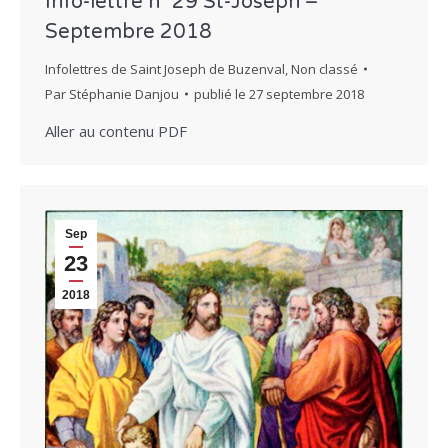
Info-lettre n° 29 St-Joseph –
Septembre 2018
Infolettres de Saint Joseph de Buzenval
,
Non classé
Par
Stéphanie Danjou
publié le
27 septembre 2018
Aller au contenu PDF
Sep
23
2018