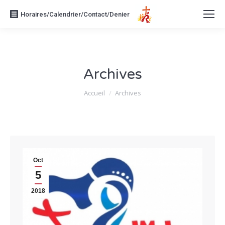
Horaires/Calendrier/Contact/Denier
Archives
Vous êtes ici :
Accueil
Archives
Oct
5
2018