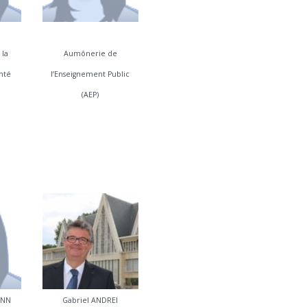
 la
Aumônerie de
anté
l’Enseignement Public
(AEP)
ANN
Gabriel ANDREI