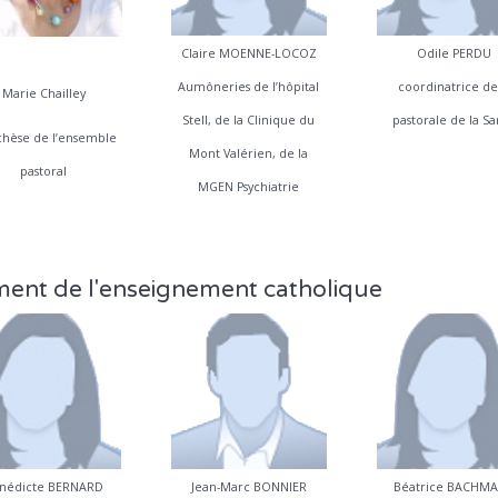
Claire MOENNE-LOCOZ
Odile PERDU
Aumôneries de l’hôpital
coordinatrice de
Marie Chailley
Stell, de la Clinique du
pastorale de la S
chèse de l’ensemble
Mont Valérien, de la
pastoral
MGEN Psychiatrie
ement de l'enseignement catholique
nédicte BERNARD
Jean-Marc BONNIER
Béatrice BACHM