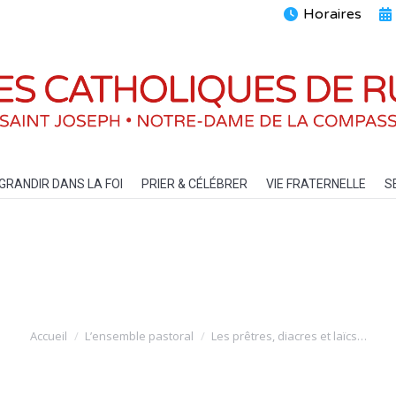
Horaires
ENTS
GRANDIR DANS LA FOI
PRIER & CÉLÉBRER
VIE FRATERN
GRANDIR DANS LA FOI
PRIER & CÉLÉBRER
VIE FRATERNELLE
S
Vous êtes ici :
Accueil
L’ensemble pastoral
Les prêtres, diacres et laïcs…