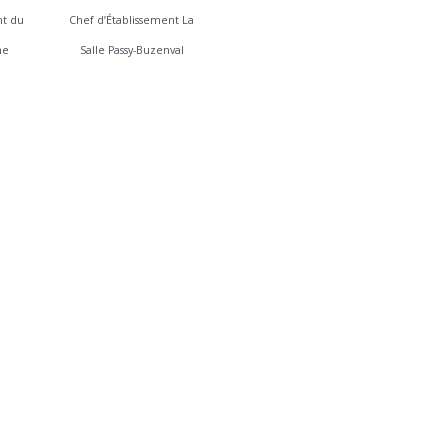
nt du
Chef d’Établissement La
ne
Salle Passy-Buzenval