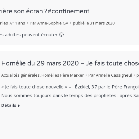
rière son écran ?#confinement
r les 7/11 ans
Par
Anne-Sophie GV
publié le
31 mars 2020
es adultes peuvent écouter 🙂
Homélie du 29 mars 2020 – Je fais toute chos
Actualités générales
,
Homélies Père Marxer
Par
Armelle Cassigneul
p
« Je fais toute chose nouvelle » – Ézἐkiel, 37 par le Père Fran
Nous sommes toujours dans le temps des prophètes : après S
Détails