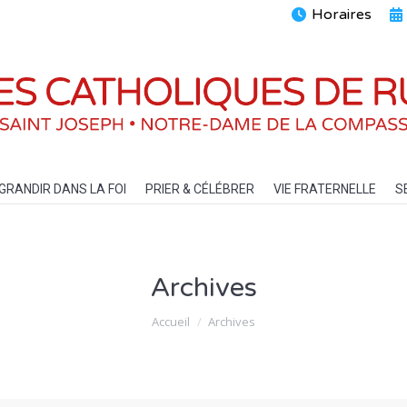
Horaires
ENTS
GRANDIR DANS LA FOI
PRIER & CÉLÉBRER
VIE FRATERN
GRANDIR DANS LA FOI
PRIER & CÉLÉBRER
VIE FRATERNELLE
S
Archives
Vous êtes ici :
Accueil
Archives