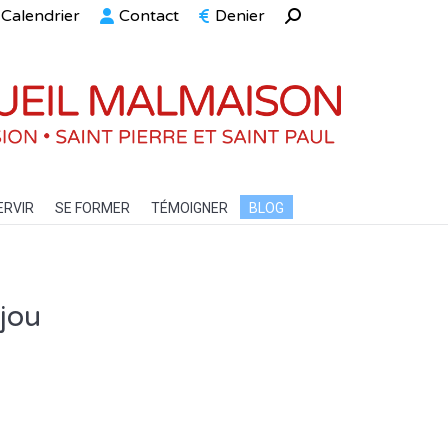
Calendrier
Contact
Denier
Recherche
ELLE
SERVIR
SE FORMER
TÉMOIGNER
BLOG
:
ERVIR
SE FORMER
TÉMOIGNER
BLOG
jou