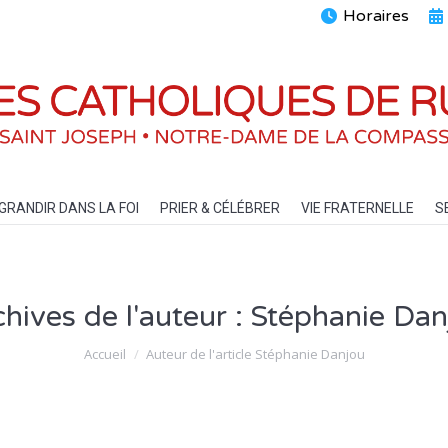
Horaires
ENTS
GRANDIR DANS LA FOI
PRIER & CÉLÉBRER
VIE FRATERN
GRANDIR DANS LA FOI
PRIER & CÉLÉBRER
VIE FRATERNELLE
S
hives de l'auteur :
Stéphanie Dan
Vous êtes ici :
Accueil
Auteur de l'article Stéphanie Danjou