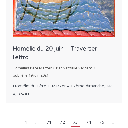
Homélie du 20 juin – Traverser
l’effroi
Homélies Père Marxer
Par
Nathalie Sergent
publié le
19 juin 2021
Homélie du Père F. Marxer – 12ème dimanche, Mc
4, 35-41
←
1
…
71
72
73
74
75
…