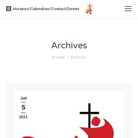
Horaires/Calendrier/Contact/Denier
Archives
Vous êtes ici :
Accueil
Archives
Juil
5
2021