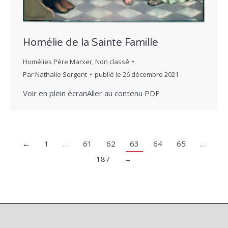
Homélie de la Sainte Famille
Homélies Père Marxer
,
Non classé
Par
Nathalie Sergent
publié le
26 décembre 2021
Voir en plein écranAller au contenu PDF
←
1
…
61
62
63
64
65
…
187
→