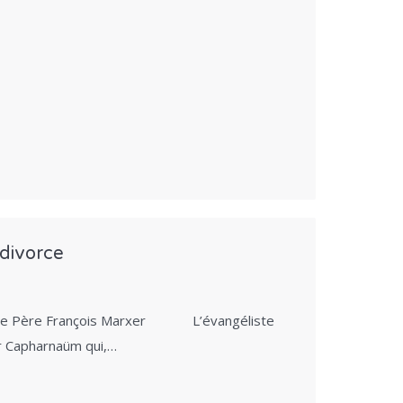
 divorce
par le Père François Marxer L’évangéliste
er Capharnaüm qui,…