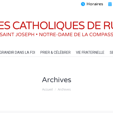
Horaires
ENTS
GRANDIR DANS LA FOI
PRIER & CÉLÉBRER
VIE FRATERN
GRANDIR DANS LA FOI
PRIER & CÉLÉBRER
VIE FRATERNELLE
S
Archives
Vous êtes ici :
Accueil
Archives