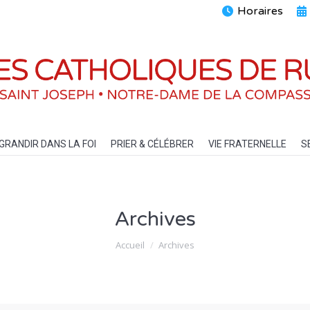
Horaires
ENTS
GRANDIR DANS LA FOI
PRIER & CÉLÉBRER
VIE FRATERN
GRANDIR DANS LA FOI
PRIER & CÉLÉBRER
VIE FRATERNELLE
S
Archives
Vous êtes ici :
Accueil
Archives