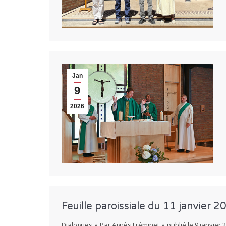
Jan
9
2026
Feuille paroissiale du 11 janvier 2
Dialogues
Par
Agnès Fréminet
publié le
9 janvier 