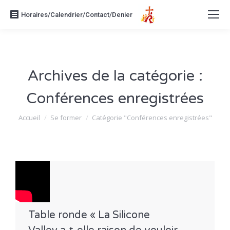
Horaires/Calendrier/Contact/Denier
Archives de la catégorie :
Conférences enregistrées
Vous êtes ici :
Accueil
Se former
Catégorie "Conférences enregistrées"
Table ronde « La Silicone