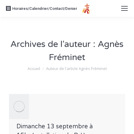
Horaires/Calendrier/Contact/Denier
Archives de l'auteur :
Agnès
Fréminet
Vous êtes ici :
Accueil
Auteur de l'article Agnès Fréminet
Dimanche 13 septembre à