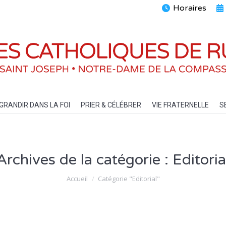
Horaires
ENTS
GRANDIR DANS LA FOI
PRIER & CÉLÉBRER
VIE FRATERN
GRANDIR DANS LA FOI
PRIER & CÉLÉBRER
VIE FRATERNELLE
S
Archives de la catégorie :
Editoria
Vous êtes ici :
Accueil
Catégorie "Editorial"