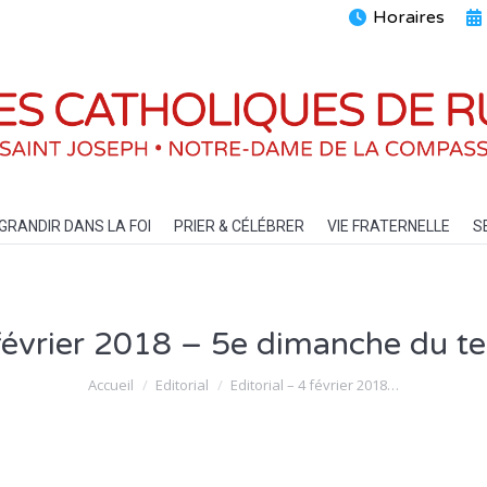
Horaires
ENTS
GRANDIR DANS LA FOI
PRIER & CÉLÉBRER
VIE FRATERN
GRANDIR DANS LA FOI
PRIER & CÉLÉBRER
VIE FRATERNELLE
S
 février 2018 – 5e dimanche du t
Vous êtes ici :
Accueil
Editorial
Editorial – 4 février 2018…