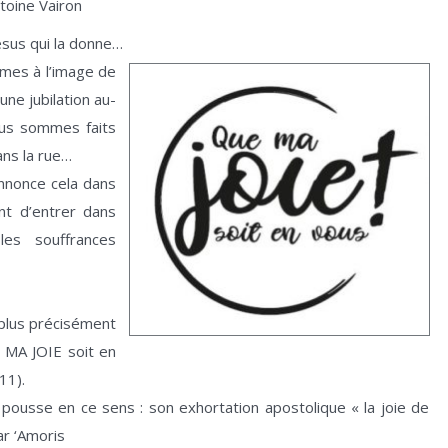
ntoine Vairon
Jésus qui la donne…
mes à l’image de
une jubilation au-
ous sommes faits
ans la rue…
annonce cela dans
nt d’entrer dans
les souffrances
 plus précisément
 MA JOIE soit en
11).
ousse en ce sens : son exhortation apostolique « la joie de
par ‘Amoris