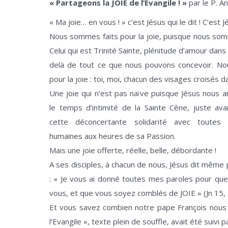
« Partageons la JOIE de l’Evangile ! »
par le P. A
« Ma joie… en vous ! » c’est Jésus qui le dit ! C’est 
Nous sommes faits pour la joie, puisque nous som
Celui qui est Trinité Sainte, plénitude d’amour dans 
delà de tout ce que nous pouvons concevoir. N
pour la joie : toi, moi, chacun des visages croisés d
Une joie qui n’est pas naïve puisque Jésus nous 
le temps d’intimité de la Sainte Cène, juste ava
cette déconcertante solidarité avec toutes 
humaines aux heures de sa Passion.
Mais une joie offerte, réelle, belle, débordante !
A ses disciples, à chacun de nous, Jésus dit même
: « Je vous ai donné toutes mes paroles pour que
vous, et que vous soyez comblés de JOIE » (Jn 15, 
Et vous savez combien notre pape François nous p
l’Evangile », texte plein de souffle, avait été suivi 