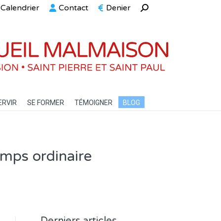
Calendrier
Contact
Denier
Recherche
ELLE
SERVIR
SE FORMER
TÉMOIGNER
BLOG
:
ERVIR
SE FORMER
TÉMOIGNER
BLOG
emps ordinaire