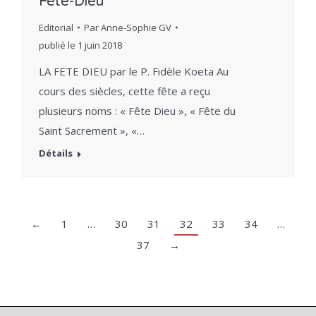
Fête-Dieu
Editorial
Par
Anne-Sophie GV
publié le
1 juin 2018
LA FETE DIEU par le P. Fidèle Koeta Au
cours des siècles, cette fête a reçu
plusieurs noms : « Fête Dieu », « Fête du
Saint Sacrement », «…
Détails
←
1
…
30
31
32
33
34
…
37
→