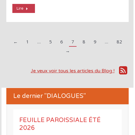
Lire
←
1
…
5
6
7
8
9
…
82
→
Je veux voir tous les articles du Blog !
Le dernier "DIALOGUES"
FEUILLE PAROISSIALE ÉTÉ
2026