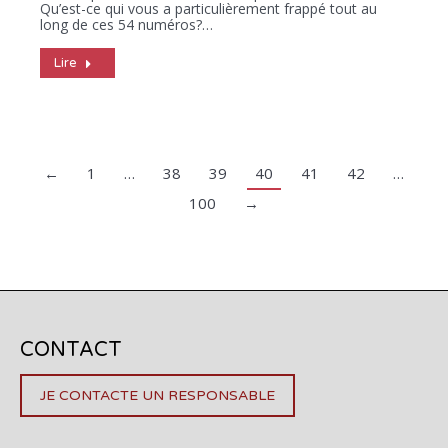
Qu’est-ce qui vous a particulièrement frappé tout au
long de ces 54 numéros?…
Lire
←
1
…
38
39
40
41
42
…
100
→
CONTACT
JE CONTACTE UN RESPONSABLE