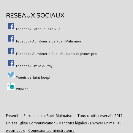
RESEAUX SOCIAUX
Facebook Catholiques à Rueil
Facebook Aumônerie de Rueil-Malmaison
Facebook Aumônerie Rueil étudiants et jeunes pro
Facebook Smile & Pray
Tweets de Saint-Joseph
Whaller
Ensemble Paroissial de Rueil-Malmaison - Tous droits réservés 2017 -
Un site
Eglise Communication
-
Mentions légales
-
Envoyer un mail au
webmestre
-
Connexion administrateurs