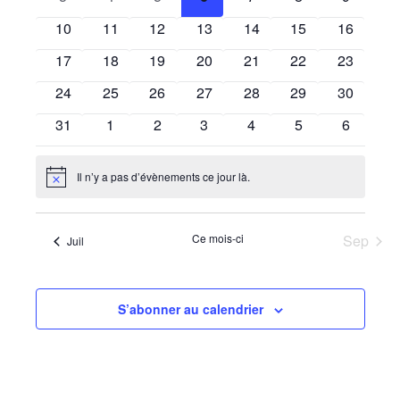
de
Évènements
évènements
évènements
évènements
évènements
évènements
évènements
évèneme
0
0
0
0
0
0
0
10
11
12
13
14
15
16
vues
évènements
évènements
évènements
évènements
évènements
évènements
évènemen
0
0
0
0
0
0
0
17
18
19
20
21
22
23
Évènem
évènements
évènements
évènements
évènements
évènements
évènements
évènemen
0
0
0
0
0
0
0
24
25
26
27
28
29
30
évènements
évènements
évènements
évènements
évènements
évènements
évènemen
0
0
0
0
0
0
0
31
1
2
3
4
5
6
évènements
évènements
évènements
évènements
évènements
évènements
évèneme
Il n’y a pas d’évènements ce jour là.
Notice
Ce mois-ci
Sep
Juil
S’abonner au calendrier