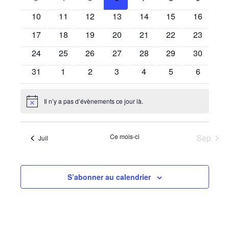
de
Évènements
évènements
évènements
évènements
évènements
évènements
évènements
évèneme
0
0
0
0
0
0
0
10
11
12
13
14
15
16
vues
évènements
évènements
évènements
évènements
évènements
évènements
évènemen
0
0
0
0
0
0
0
17
18
19
20
21
22
23
Évènem
évènements
évènements
évènements
évènements
évènements
évènements
évènemen
0
0
0
0
0
0
0
24
25
26
27
28
29
30
évènements
évènements
évènements
évènements
évènements
évènements
évènemen
0
0
0
0
0
0
0
31
1
2
3
4
5
6
évènements
évènements
évènements
évènements
évènements
évènements
évèneme
Il n’y a pas d’évènements ce jour là.
Notice
Ce mois-ci
Sep
Juil
S’abonner au calendrier