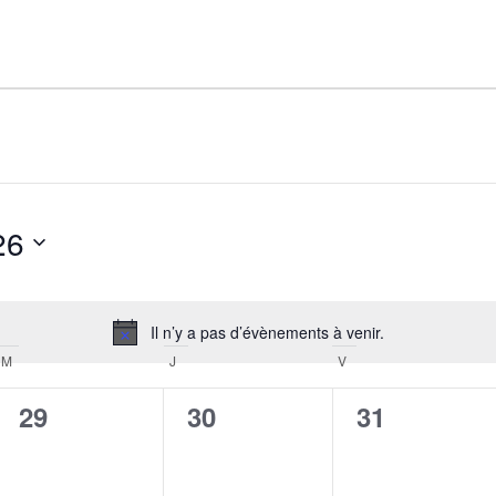
26
Il n’y a pas d’évènements à venir.
Notice
M
MERCREDI
J
JEUDI
V
VENDREDI
0
0
0
29
30
31
évènement,
évènement,
évènement