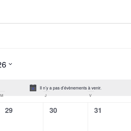
26
Il n’y a pas d’évènements à venir.
Notice
M
MERCREDI
J
JEUDI
V
VENDREDI
0
0
0
29
30
31
évènement,
évènement,
évènement