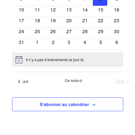
de
Évènements
évènements
évènements
évènements
évènements
évènements
évènements
évèneme
0
0
0
0
0
0
0
10
11
12
13
14
15
16
vues
évènements
évènements
évènements
évènements
évènements
évènements
évènemen
0
0
0
0
0
0
0
17
18
19
20
21
22
23
Évènem
évènements
évènements
évènements
évènements
évènements
évènements
évènemen
0
0
0
0
0
0
0
24
25
26
27
28
29
30
évènements
évènements
évènements
évènements
évènements
évènements
évènemen
0
0
0
0
0
0
0
31
1
2
3
4
5
6
évènements
évènements
évènements
évènements
évènements
évènements
évèneme
Il n’y a pas d’évènements ce jour là.
Notice
Ce mois-ci
Sep
Juil
S’abonner au calendrier