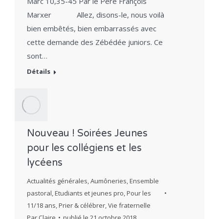
Marc 10,35-45 Par le Père François
Marxer Allez, disons-le, nous voilà
bien embêtés, bien embarrassés avec
cette demande des Zébédée juniors. Ce
sont…
Détails
Nouveau ! Soirées Jeunes
pour les collégiens et les
lycéens
Actualités générales
,
Aumôneries
,
Ensemble
pastoral
,
Etudiants et jeunes pro
,
Pour les
11/18 ans
,
Prier & célébrer
,
Vie fraternelle
Par
Claire
publié le
21 octobre 2018