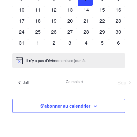
de
Évènements
évènements
évènements
évènements
évènements
évènements
évènements
évèneme
0
0
0
0
0
0
0
10
11
12
13
14
15
16
vues
évènements
évènements
évènements
évènements
évènements
évènements
évènemen
0
0
0
0
0
0
0
17
18
19
20
21
22
23
Évènem
évènements
évènements
évènements
évènements
évènements
évènements
évènemen
0
0
0
0
0
0
0
24
25
26
27
28
29
30
évènements
évènements
évènements
évènements
évènements
évènements
évènemen
0
0
0
0
0
0
0
31
1
2
3
4
5
6
évènements
évènements
évènements
évènements
évènements
évènements
évèneme
Il n’y a pas d’évènements ce jour là.
Notice
Ce mois-ci
Sep
Juil
S’abonner au calendrier