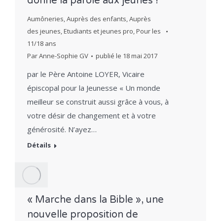
donne la parole aux jeunes !
Aumôneries
,
Auprès des enfants
,
Auprès
des jeunes
,
Etudiants et jeunes pro
,
Pour les
11/18 ans
Par
Anne-Sophie GV
publié le
18 mai 2017
par le Père Antoine LOYER, Vicaire
épiscopal pour la Jeunesse « Un monde
meilleur se construit aussi grâce à vous, à
votre désir de changement et à votre
générosité. N’ayez…
Détails
« Marche dans la Bible », une
nouvelle proposition de