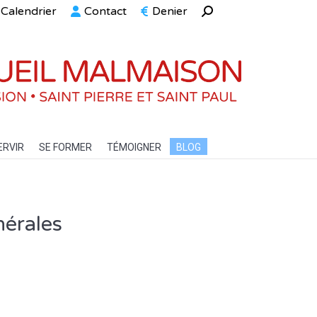
Calendrier
Contact
Denier
Recherche
ELLE
SERVIR
SE FORMER
TÉMOIGNER
BLOG
:
ERVIR
SE FORMER
TÉMOIGNER
BLOG
nérales