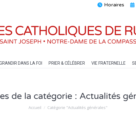
Horaires
ENTS
GRANDIR DANS LA FOI
PRIER & CÉLÉBRER
VIE FRATERN
GRANDIR DANS LA FOI
PRIER & CÉLÉBRER
VIE FRATERNELLE
S
es de la catégorie :
Actualités gé
Vous êtes ici :
Accueil
Catégorie "Actualités générales"