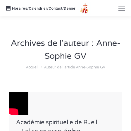
Horaires/Calendrier/Contact/Denier
Archives de l'auteur :
Anne-
Sophie GV
Vous êtes ici :
Accueil
Auteur de l'article Anne-Sophie GV
Académie spirituelle de Rueil