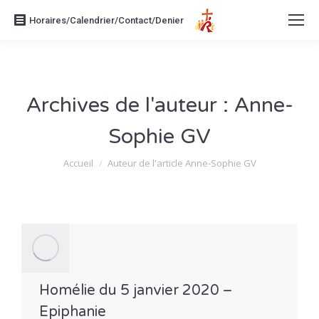
Horaires/Calendrier/Contact/Denier
Archives de l'auteur :
Anne-
Sophie GV
Vous êtes ici :
Accueil
Auteur de l'article Anne-Sophie GV
Homélie du 5 janvier 2020 –
Epiphanie