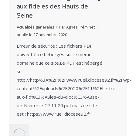
aux fidèles des Hauts de
Seine
Actualités générales
Par
Agnès Fréminet
publié le
27 novembre 2020
Erreur de sécurité : Les fichiers PDF
doivent être hébergés sur le même
domaine que ce site.Le PDF est hébergé
sur :
http://http%3A%2F%2Fwww.rueil.diocese92.fr%2Fwp-
content%2Fuploads%2F2020%2F11%2FLettre-
aux-fid%C3%A8les-du-dioc%C3%A8se-
de-Nanterre-27.11.20.pdf mais ce site
est : https://www.rueil.diocese92.fr