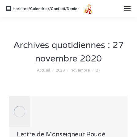
Horaires/Calendrier/Contact/Denier
Archives quotidiennes :
27
novembre 2020
Vous êtes ici :
Accueil
2020
novembre
27
Lettre de Monseigneur Rougé