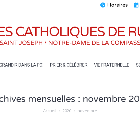
Horaires
ENTS
GRANDIR DANS LA FOI
PRIER & CÉLÉBRER
VIE FRATERN
GRANDIR DANS LA FOI
PRIER & CÉLÉBRER
VIE FRATERNELLE
S
chives mensuelles :
novembre 2
Vous êtes ici :
Accueil
2020
novembre