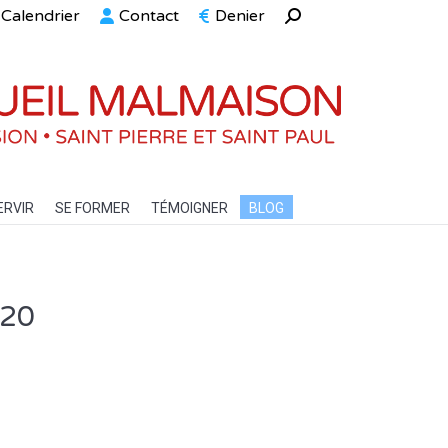
Calendrier
Contact
Denier
Recherche
ELLE
SERVIR
SE FORMER
TÉMOIGNER
BLOG
:
ERVIR
SE FORMER
TÉMOIGNER
BLOG
020