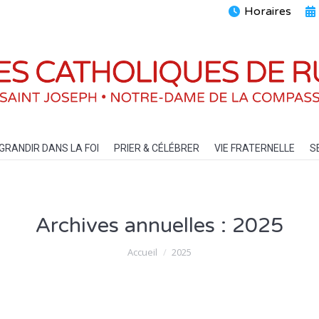
Horaires
ENTS
GRANDIR DANS LA FOI
PRIER & CÉLÉBRER
VIE FRATERN
GRANDIR DANS LA FOI
PRIER & CÉLÉBRER
VIE FRATERNELLE
S
Archives annuelles :
2025
Vous êtes ici :
Accueil
2025