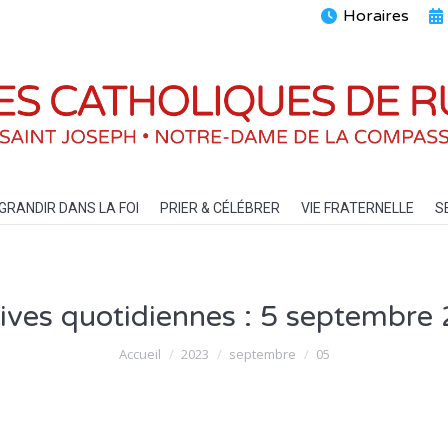
Horaires
ENTS
GRANDIR DANS LA FOI
PRIER & CÉLÉBRER
VIE FRATERN
GRANDIR DANS LA FOI
PRIER & CÉLÉBRER
VIE FRATERNELLE
S
ives quotidiennes :
5 septembre
Vous êtes ici :
Accueil
2023
septembre
05