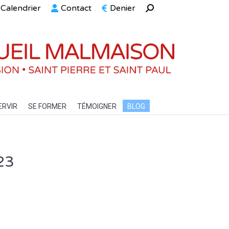
Calendrier
Contact
Denier
Recherche
ELLE
SERVIR
SE FORMER
TÉMOIGNER
BLOG
:
ERVIR
SE FORMER
TÉMOIGNER
BLOG
023