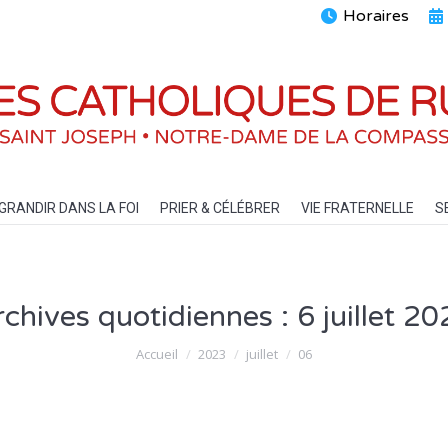
Horaires
ENTS
GRANDIR DANS LA FOI
PRIER & CÉLÉBRER
VIE FRATERN
GRANDIR DANS LA FOI
PRIER & CÉLÉBRER
VIE FRATERNELLE
S
rchives quotidiennes :
6 juillet 2
Vous êtes ici :
Accueil
2023
juillet
06