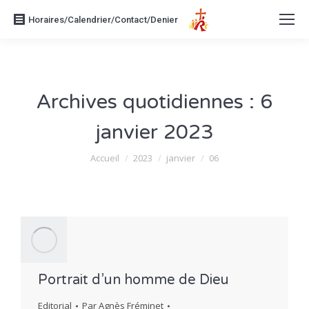
Horaires/Calendrier/Contact/Denier
Archives quotidiennes :
6
janvier 2023
Vous êtes ici :
Accueil
2023
janvier
06
Portrait d’un homme de Dieu
Editorial
Par
Agnès Fréminet