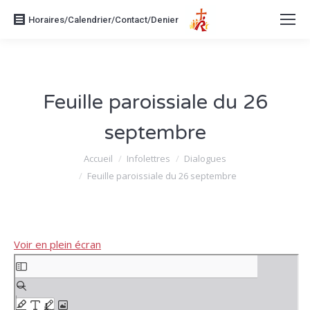
Horaires/Calendrier/Contact/Denier
Feuille paroissiale du 26
septembre
Vous êtes ici :
Accueil
Infolettres
Dialogues
Feuille paroissiale du 26 septembre
Voir en plein écran
Aller
au
contenu