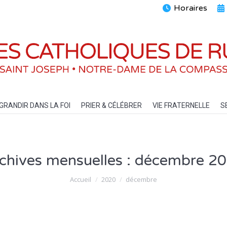
Horaires
ENTS
GRANDIR DANS LA FOI
PRIER & CÉLÉBRER
VIE FRATERN
GRANDIR DANS LA FOI
PRIER & CÉLÉBRER
VIE FRATERNELLE
S
chives mensuelles :
décembre 2
Vous êtes ici :
Accueil
2020
décembre