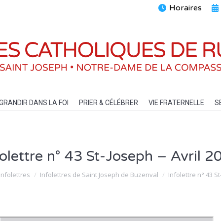
Horaires
ENTS
GRANDIR DANS LA FOI
PRIER & CÉLÉBRER
VIE FRATERN
GRANDIR DANS LA FOI
PRIER & CÉLÉBRER
VIE FRATERNELLE
S
folettre n° 43 St-Joseph – Avril 2
i :
Infolettres
Infolettres de Saint Joseph de Buzenval
Infolettre n° 43 S