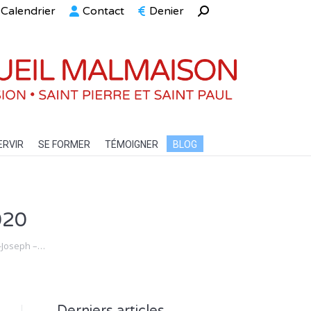
Calendrier
Contact
Denier
Recherche
ELLE
SERVIR
SE FORMER
TÉMOIGNER
BLOG
:
ERVIR
SE FORMER
TÉMOIGNER
BLOG
020
t-Joseph –…