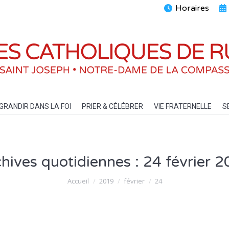
Horaires
ENTS
GRANDIR DANS LA FOI
PRIER & CÉLÉBRER
VIE FRATERN
GRANDIR DANS LA FOI
PRIER & CÉLÉBRER
VIE FRATERNELLE
S
hives quotidiennes :
24 février 
Vous êtes ici :
Accueil
2019
février
24