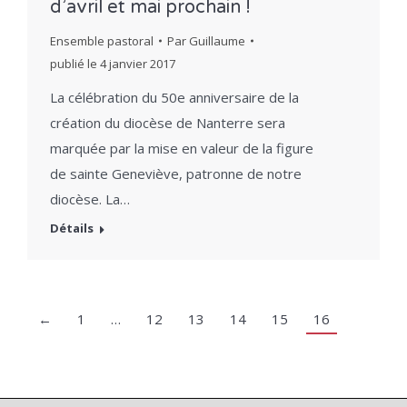
d’avril et mai prochain !
Ensemble pastoral
Par
Guillaume
publié le
4 janvier 2017
La célébration du 50e anniversaire de la
création du diocèse de Nanterre sera
marquée par la mise en valeur de la figure
de sainte Geneviève, patronne de notre
diocèse. La…
Détails
←
1
…
12
13
14
15
16