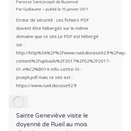
Paroisse Saint Joseph de Buzenval
Par
Guillaume
publié le
15 janvier 2017
Erreur de sécurité : Les fichiers PDF
doivent être hébergés sur le même
domaine que ce site.Le PDF est hébergé
sur :
http://http%3A%2F%2Fwww.rueil.diocese92.fr%2Fwp-
content%2Fuploads%2F2017%2F02%2F2017-
01-n%C2%B014-Info-Lettre-St-
Joseph.pdf mais ce site est :
https://www.rueil.diocese92.fr
Sainte Geneviève visite le
doyenné de Rueil au mois