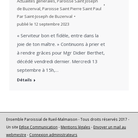
Actualités générales
,
Paroisse Saint Joseph
de Buzenval
,
Paroisse Saint Pierre Saint Paul
Par
Saint-Joseph de Buzenval
publié le
12 septembre 2023
​« Serviteur bon et fidèle, entre dans la
joie de ton maître. » Continuons à prier et
à rendre grâces pour Mgr Didier Berthet,
décédé vendredi dernier. Mercredi 13
septembre à 15h,…
Détails
Ensemble Paroissial de Rueil-Malmaison - Tous droits réservés 2017 -
Un site
Eglise Communication
-
Mentions légales
-
Envoyer un mail au
webmestre
-
Connexion administrateurs