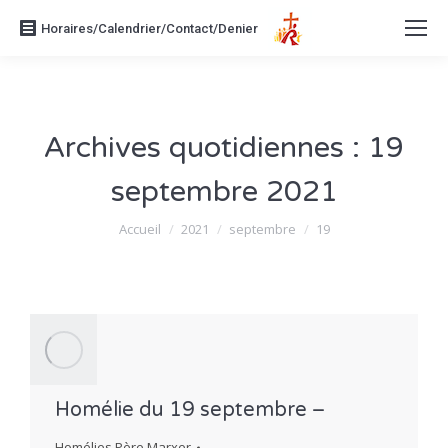
Horaires/Calendrier/Contact/Denier
Archives quotidiennes :
19
septembre 2021
Vous êtes ici :
Accueil
2021
septembre
19
Homélie du 19 septembre –
Homélies Père Marxer