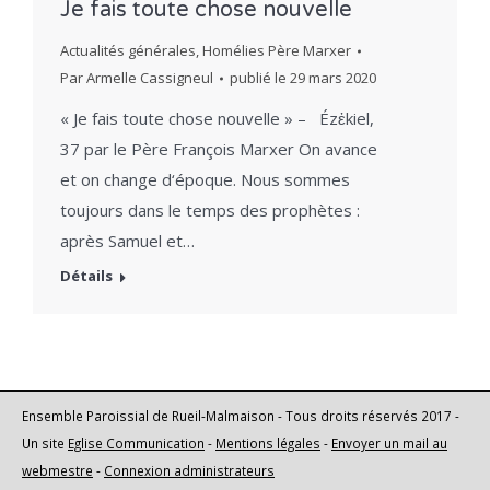
Je fais toute chose nouvelle
Actualités générales
,
Homélies Père Marxer
Par
Armelle Cassigneul
publié le
29 mars 2020
« Je fais toute chose nouvelle » – Ézἐkiel,
37 par le Père François Marxer On avance
et on change d‘époque. Nous sommes
toujours dans le temps des prophètes :
après Samuel et…
Détails
Ensemble Paroissial de Rueil-Malmaison - Tous droits réservés 2017 -
Un site
Eglise Communication
-
Mentions légales
-
Envoyer un mail au
webmestre
-
Connexion administrateurs