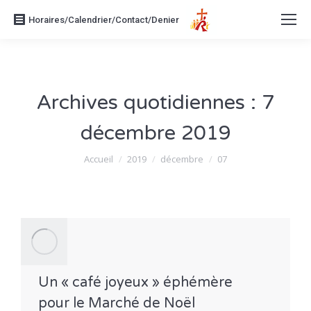
Horaires/Calendrier/Contact/Denier
Archives quotidiennes :
7
décembre 2019
Vous êtes ici :
Accueil
2019
décembre
07
Un « café joyeux » éphémère
pour le Marché de Noël