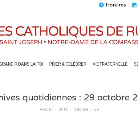
Horaires
ENTS
GRANDIR DANS LA FOI
PRIER & CÉLÉBRER
VIE FRATERN
GRANDIR DANS LA FOI
PRIER & CÉLÉBRER
VIE FRATERNELLE
S
hives quotidiennes :
29 octobre 
Vous êtes ici :
Accueil
2019
octobre
29