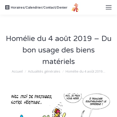
Horaires/Calendrier/Contact/Denier
Homélie du 4 août 2019 – Du
bon usage des biens
matériels
Vous êtes ici :
Accueil
Actualités générales
Homélie du 4 août 2019…