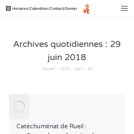
Horaires/Calendrier/Contact/Denier
Archives quotidiennes :
29
juin 2018
Vous êtes ici :
Accueil
2018
juin
29
Catéchuménat de Rueil :