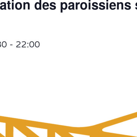
tion des paroissiens s
30
-
22:00