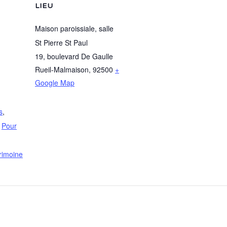
LIEU
Maison paroissiale, salle
St Pierre St Paul
19, boulevard De Gaulle
Rueil-Malmaison
,
92500
+
Google Map
s
,
,
Pour
rimoine